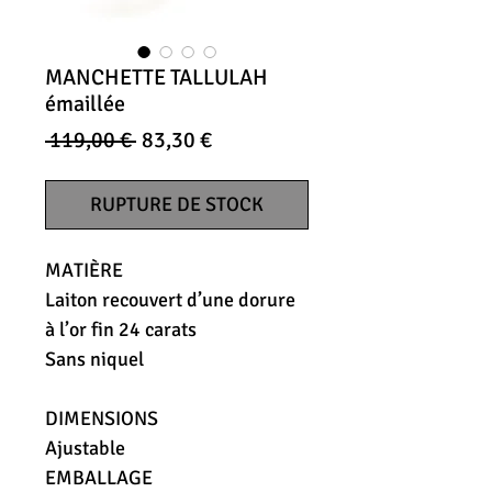
MANCHETTE TALLULAH
émaillée
Prix
Prix
 119,00 € 
83,30 €
original
promotionnel
RUPTURE DE STOCK
MATIÈRE
Laiton recouvert d’une dorure
à l’or fin 24 carats
Sans niquel
DIMENSIONS
Ajustable
EMBALLAGE