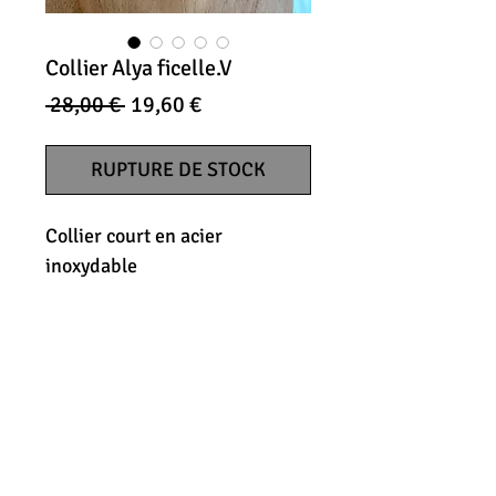
Collier Alya ficelle.V
Prix
Prix
 28,00 € 
19,60 €
original
promotionnel
RUPTURE DE STOCK
Collier court en acier
inoxydable
CONDITIONS GENERALES DE
VENTES
MENTIONS LÉGALES
LIVRAISONS & RETOURS
CONTACTEZ-MOI
E-MAIL :
BYMAKO.PRO@GMAIL.COM
ABONNEZ-VOUS