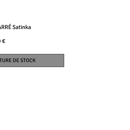
RRÉ Satinka
Prix
 €
al
promotionnel
TURE DE STOCK