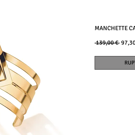
MANCHETTE CA
Prix
 139,00 € 
97,30
origin
RUP